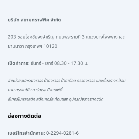
บริษัท สยามทราฟฟิค จำกัด
203 ซอยโชคชัยจงจำเริญ ถนนพระรามที่ 3 แขวงบางโพงพาง เขต
ยานนาวา กรุงเทพฯ 10120
เปิดทำการ
: จันทร์ - เสาร์ 08.30 - 17.30 น.
จำหน่ายอุปกรณ์จราจร ป้ายจราจร ป้ายเตือน กรวยจราจร แผงกั้นจราจร ป้อม
ยาม กระจกโค้ง การ์ดเรล ป้ายเซฟตี้
สีเทอร์โมพลาสติก สติ๊กเกอร์สะท้อนแสง อุปกรณ์จราจรทุกชนิด
ช่องทางติดต่อ
เบอร์โทรสำนักงาน
:
0-2294-0281-6