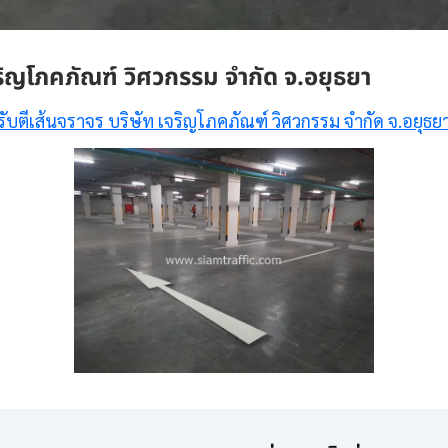
จริญโภคภัณฑ์ วิศวกรรม จำกัด จ.อยุธยา
รับตีเส้นจราจร บริษัท เจริญโภคภัณฑ์ วิศวกรรม จำกัด จ.อยุธย