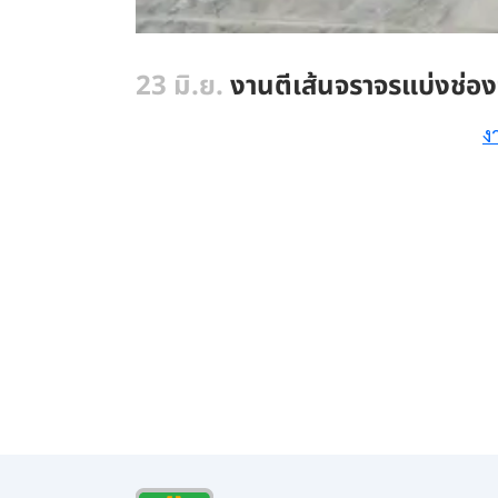
23 มิ.ย.
งานตีเส้นจราจรแบ่งช่องจ
ง