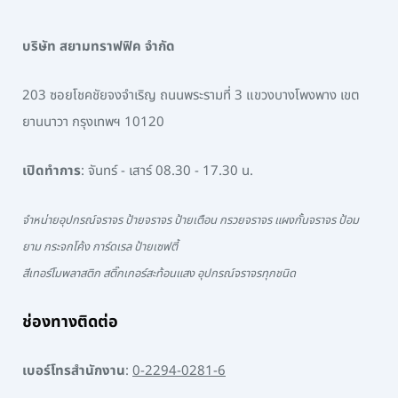
บริษัท สยามทราฟฟิค จำกัด
203 ซอยโชคชัยจงจำเริญ ถนนพระรามที่ 3 แขวงบางโพงพาง เขต
ยานนาวา กรุงเทพฯ 10120
เปิดทำการ
: จันทร์ - เสาร์ 08.30 - 17.30 น.
จำหน่ายอุปกรณ์จราจร ป้ายจราจร ป้ายเตือน กรวยจราจร แผงกั้นจราจร ป้อม
ยาม กระจกโค้ง การ์ดเรล ป้ายเซฟตี้
สีเทอร์โมพลาสติก สติ๊กเกอร์สะท้อนแสง อุปกรณ์จราจรทุกชนิด
ช่องทางติดต่อ
เบอร์โทรสำนักงาน
:
0-2294-0281-6