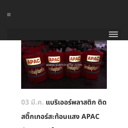
03 มี.ค.
แบริเออร์พลาสติก ติด
สติ๊กเกอร์สะท้อนแสง APAC