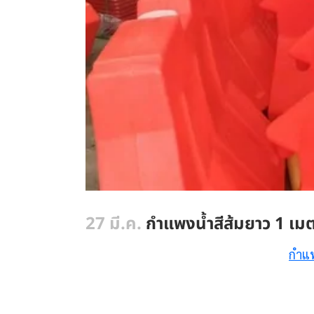
27 มี.ค.
กำแพงน้ำสีส้มยาว 1 เม
กำแพ