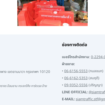
ช่องทางติดต่อ
เบอร์โทรสำนักงาน
:
0-2294-
ฝ่ายขาย:
•
06-6156-5553
(กมลชนก)
พงพาง เขตยานนาวา กรุงเทพฯ 10120
•
06-6162-5353
(สมฤดี)
•
09-9352-5556
(ปริญญา)
ราจร ป้อมยาม กระจกโค้ง การ์ดเรล ป้าย
LINE OFFICIAL:
@siamtraf
E-MAIL:
siamtraffic.stf@g