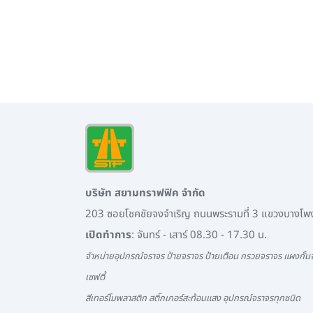
บริษัท สยามทราฟฟิค จำกัด
203 ซอยโชคชัยจงจำเริญ ถนนพระรามที่ 3 แขวงบางโ
เปิดทำการ
: จันทร์ - เสาร์ 08.30 - 17.30 น.
จำหน่ายอุปกรณ์จราจร ป้ายจราจร ป้ายเตือน กรวยจราจร แผงกั้นจ
เซฟตี้
สีเทอร์โมพลาสติก สติ๊กเกอร์สะท้อนแสง อุปกรณ์จราจรทุกชนิด