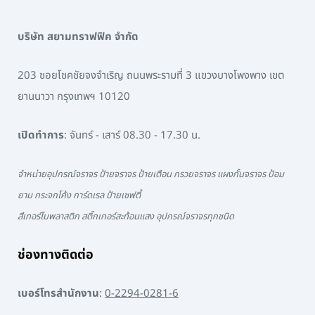
บริษัท สยามทราฟฟิค จำกัด
203 ซอยโชคชัยจงจำเริญ ถนนพระรามที่ 3 แขวงบางโพงพาง เขต
ยานนาวา กรุงเทพฯ 10120
เปิดทำการ
: จันทร์ - เสาร์ 08.30 - 17.30 น.
จำหน่ายอุปกรณ์จราจร ป้ายจราจร ป้ายเตือน กรวยจราจร แผงกั้นจราจร ป้อม
ยาม กระจกโค้ง การ์ดเรล ป้ายเซฟตี้
สีเทอร์โมพลาสติก สติ๊กเกอร์สะท้อนแสง อุปกรณ์จราจรทุกชนิด
ช่องทางติดต่อ
เบอร์โทรสำนักงาน
:
0-2294-0281-6