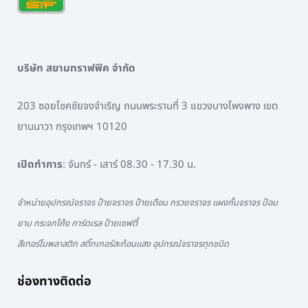
บริษัท สยามทราฟฟิค จำกัด
203 ซอยโชคชัยจงจำเริญ ถนนพระรามที่ 3 แขวงบางโพงพาง เขต
ยานนาวา กรุงเทพฯ 10120
เปิดทำการ
: จันทร์ - เสาร์ 08.30 - 17.30 น.
จำหน่ายอุปกรณ์จราจร ป้ายจราจร ป้ายเตือน กรวยจราจร แผงกั้นจราจร ป้อม
ยาม กระจกโค้ง การ์ดเรล ป้ายเซฟตี้
สีเทอร์โมพลาสติก สติ๊กเกอร์สะท้อนแสง อุปกรณ์จราจรทุกชนิด
ช่องทางติดต่อ