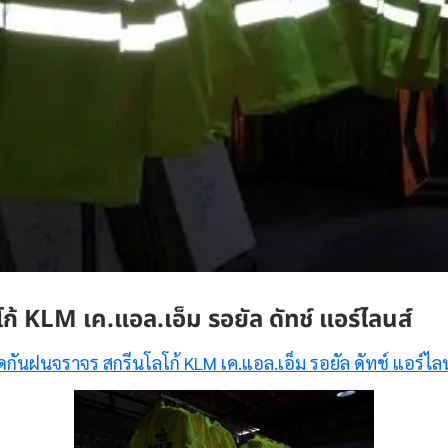
้ KLM เค.แอล.เอ็ม รอยัล ดัทช์ แอร์ไลนส์
ดกันฝนจราจร สกรีนโลโก้ KLM เค.แอล.เอ็ม รอยัล ดัทช์ แอร์ไล