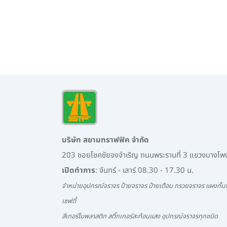
บริษัท สยามทราฟฟิค จำกัด
203 ซอยโชคชัยจงจำเริญ ถนนพระรามที่ 3 แขวงบางโ
เปิดทำการ
: จันทร์ - เสาร์ 08.30 - 17.30 น.
จำหน่ายอุปกรณ์จราจร ป้ายจราจร ป้ายเตือน กรวยจราจร แผงกั้นจ
เซฟตี้
สีเทอร์โมพลาสติก สติ๊กเกอร์สะท้อนแสง อุปกรณ์จราจรทุกชนิด