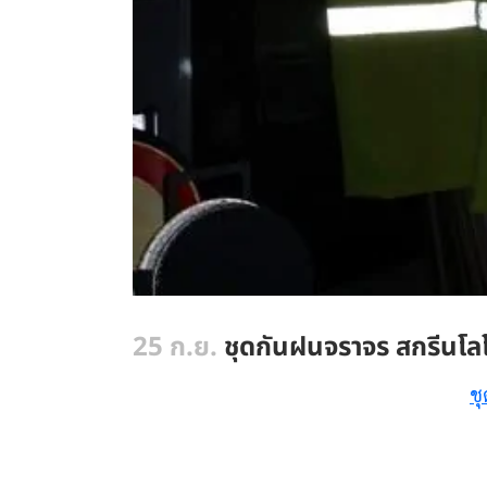
25 ก.ย.
ชุดกันฝนจราจร สกรีนโลโก
ชุ