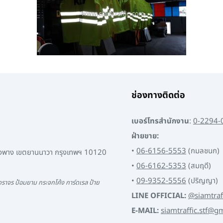
ช่องทางติดต่อ
เบอร์โทรสำนักงาน
:
0-2294-
ฝ่ายขาย:
•
06-6156-5553
(กมลชนก)
พงพาง เขตยานนาวา กรุงเทพฯ 10120
•
06-6162-5353
(สมฤดี)
•
09-9352-5556
(ปริญญา)
ราจร ป้อมยาม กระจกโค้ง การ์ดเรล ป้าย
LINE OFFICIAL:
@siamtraf
E-MAIL:
siamtraffic.stf@g