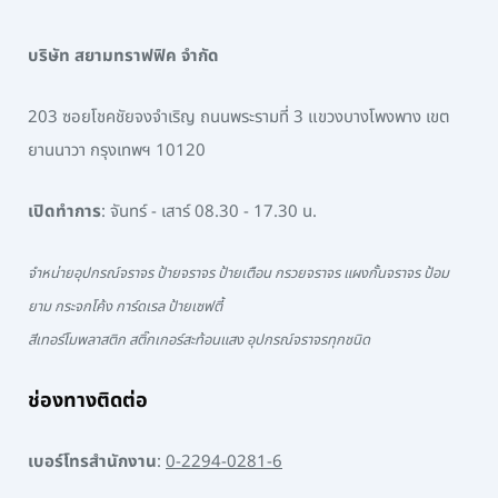
บริษัท สยามทราฟฟิค จำกัด
203 ซอยโชคชัยจงจำเริญ ถนนพระรามที่ 3 แขวงบางโพงพาง เขต
ยานนาวา กรุงเทพฯ 10120
เปิดทำการ
: จันทร์ - เสาร์ 08.30 - 17.30 น.
จำหน่ายอุปกรณ์จราจร ป้ายจราจร ป้ายเตือน กรวยจราจร แผงกั้นจราจร ป้อม
ยาม กระจกโค้ง การ์ดเรล ป้ายเซฟตี้
สีเทอร์โมพลาสติก สติ๊กเกอร์สะท้อนแสง อุปกรณ์จราจรทุกชนิด
ช่องทางติดต่อ
เบอร์โทรสำนักงาน
:
0-2294-0281-6