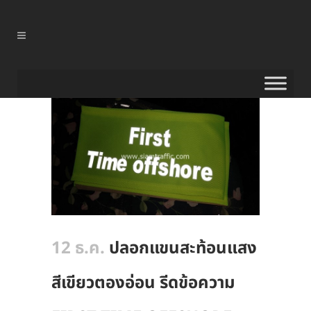
12 ธ.ค.
ปลอกแขนสะท้อนแสง
สีเขียวตองอ่อน รีดข้อความ