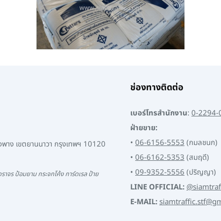
ช่องทางติดต่อ
เบอร์โทรสำนักงาน
:
0-2294-
ฝ่ายขาย:
•
06-6156-5553
(กมลชนก)
พงพาง เขตยานนาวา กรุงเทพฯ 10120
•
06-6162-5353
(สมฤดี)
•
09-9352-5556
(ปริญญา)
ราจร ป้อมยาม กระจกโค้ง การ์ดเรล ป้าย
LINE OFFICIAL:
@siamtraf
E-MAIL:
siamtraffic.stf@g