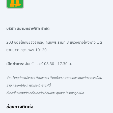
บริษัท สยามทราฟฟิค จำกัด
203 ซอยโชคชัยจงจำเริญ ถนนพระรามที่ 3 แขวงบางโพงพาง เขต
ยานนาวา กรุงเทพฯ 10120
เปิดทำการ
: จันทร์ - เสาร์ 08.30 - 17.30 น.
จำหน่ายอุปกรณ์จราจร ป้ายจราจร ป้ายเตือน กรวยจราจร แผงกั้นจราจร ป้อม
ยาม กระจกโค้ง การ์ดเรล ป้ายเซฟตี้
สีเทอร์โมพลาสติก สติ๊กเกอร์สะท้อนแสง อุปกรณ์จราจรทุกชนิด
ช่องทางติดต่อ