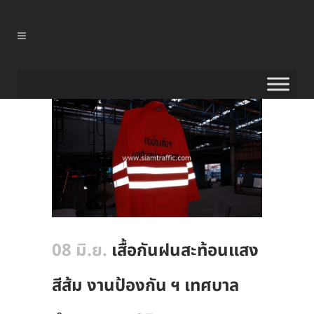
08 มิ.ย.
เสื้อกันฝนสะท้อนแสง
สีส้ม งานป้องกัน ฯ เทศบาล