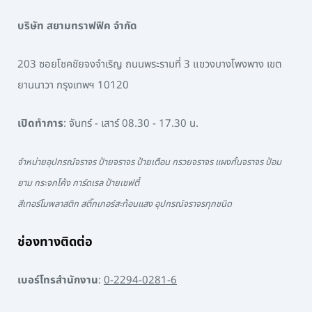
บริษัท สยามทราฟฟิค จำกัด
203 ซอยโชคชัยจงจำเริญ ถนนพระรามที่ 3 แขวงบางโพงพาง เขต
ยานนาวา กรุงเทพฯ 10120
เปิดทำการ
: จันทร์ - เสาร์ 08.30 - 17.30 น.
จำหน่ายอุปกรณ์จราจร ป้ายจราจร ป้ายเตือน กรวยจราจร แผงกั้นจราจร ป้อม
ยาม กระจกโค้ง การ์ดเรล ป้ายเซฟตี้
สีเทอร์โมพลาสติก สติ๊กเกอร์สะท้อนแสง อุปกรณ์จราจรทุกชนิด
ช่องทางติดต่อ
เบอร์โทรสำนักงาน
:
0-2294-0281-6