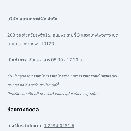
บริษัท สยามทราฟฟิค จำกัด
203 ซอยโชคชัยจงจำเริญ ถนนพระรามที่ 3 แขวงบางโพงพาง เขต
ยานนาวา กรุงเทพฯ 10120
เปิดทำการ
: จันทร์ - เสาร์ 08.30 - 17.30 น.
จำหน่ายอุปกรณ์จราจร ป้ายจราจร ป้ายเตือน กรวยจราจร แผงกั้นจราจร ป้อม
ยาม กระจกโค้ง การ์ดเรล ป้ายเซฟตี้
สีเทอร์โมพลาสติก สติ๊กเกอร์สะท้อนแสง อุปกรณ์จราจรทุกชนิด
ช่องทางติดต่อ
เบอร์โทรสำนักงาน
:
0-2294-0281-6