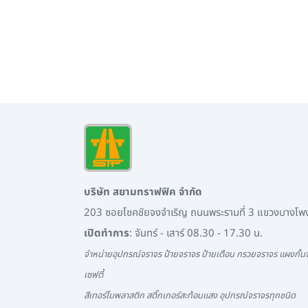
บริษัท สยามทราฟฟิค จำกัด
203 ซอยโชคชัยจงจำเริญ ถนนพระรามที่ 3 แขวงบางโ
เปิดทำการ
: จันทร์ - เสาร์ 08.30 - 17.30 น.
จำหน่ายอุปกรณ์จราจร ป้ายจราจร ป้ายเตือน กรวยจราจร แผงกั้นจ
เซฟตี้
สีเทอร์โมพลาสติก สติ๊กเกอร์สะท้อนแสง อุปกรณ์จราจรทุกชนิด