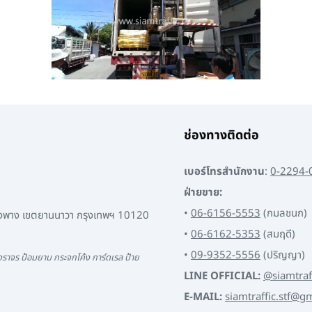
ช่องทางติดต่อ
เบอร์โทรสำนักงาน
:
0-2294-
ฝ่ายขาย:
•
06-6156-5553
(กมลชนก)
พงพาง เขตยานนาวา กรุงเทพฯ 10120
•
06-6162-5353
(สมฤดี)
•
09-9352-5556
(ปริญญา)
ราจร ป้อมยาม กระจกโค้ง การ์ดเรล ป้าย
LINE OFFICIAL:
@siamtraf
E-MAIL:
siamtraffic.stf@g