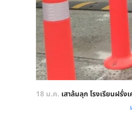
18 ม.ค.
เสาล้มลุก โรงเรียนฝรั