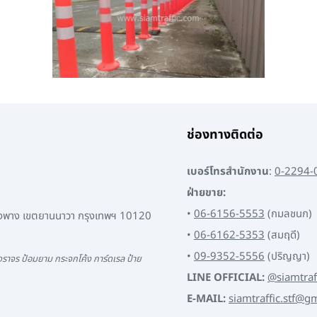
ช่องทางติดต่อ
เบอร์โทรสำนักงาน
:
0-2294-
ฝ่ายขาย:
•
06-6156-5553
(กมลชนก)
พงพาง เขตยานนาวา กรุงเทพฯ 10120
•
06-6162-5353
(สมฤดี)
•
09-9352-5556
(ปริญญา)
ราจร ป้อมยาม กระจกโค้ง การ์ดเรล ป้าย
LINE OFFICIAL:
@siamtraf
E-MAIL:
siamtraffic.stf@g