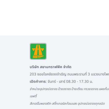
บริษัท สยามทราฟฟิค จำกัด
203 ซอยโชคชัยจงจำเริญ ถนนพระรามที่ 3 แขวงบางโ
เปิดทำการ
: จันทร์ - เสาร์ 08.30 - 17.30 น.
จำหน่ายอุปกรณ์จราจร ป้ายจราจร ป้ายเตือน กรวยจราจร แผงกั้นจ
เซฟตี้
สีเทอร์โมพลาสติก สติ๊กเกอร์สะท้อนแสง อุปกรณ์จราจรทุกชนิด