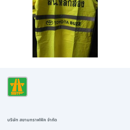
บริษัท สยามทราฟฟิค จำกัด