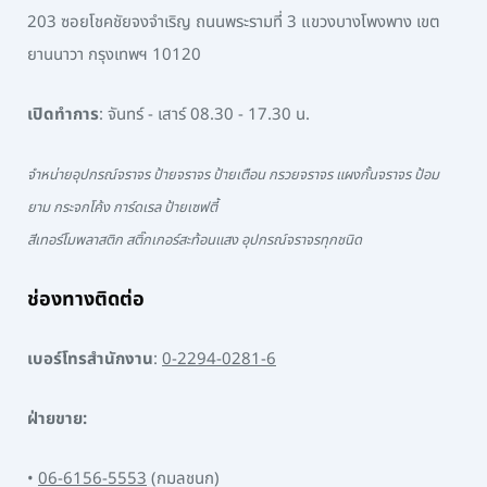
203 ซอยโชคชัยจงจำเริญ ถนนพระรามที่ 3 แขวงบางโพงพาง เขต
ยานนาวา กรุงเทพฯ 10120
เปิดทำการ
: จันทร์ - เสาร์ 08.30 - 17.30 น.
จำหน่ายอุปกรณ์จราจร ป้ายจราจร ป้ายเตือน กรวยจราจร แผงกั้นจราจร ป้อม
ยาม กระจกโค้ง การ์ดเรล ป้ายเซฟตี้
สีเทอร์โมพลาสติก สติ๊กเกอร์สะท้อนแสง อุปกรณ์จราจรทุกชนิด
ช่องทางติดต่อ
เบอร์โทรสำนักงาน
:
0-2294-0281-6
ฝ่ายขาย:
•
06-6156-5553
(กมลชนก)