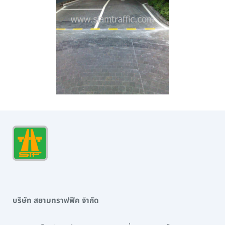
บริษัท สยามทราฟฟิค จำกัด