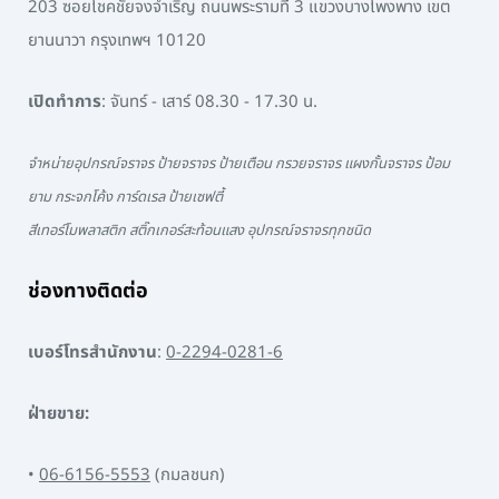
203 ซอยโชคชัยจงจำเริญ ถนนพระรามที่ 3 แขวงบางโพงพาง เขต
ยานนาวา กรุงเทพฯ 10120
เปิดทำการ
: จันทร์ - เสาร์ 08.30 - 17.30 น.
จำหน่ายอุปกรณ์จราจร ป้ายจราจร ป้ายเตือน กรวยจราจร แผงกั้นจราจร ป้อม
ยาม กระจกโค้ง การ์ดเรล ป้ายเซฟตี้
สีเทอร์โมพลาสติก สติ๊กเกอร์สะท้อนแสง อุปกรณ์จราจรทุกชนิด
ช่องทางติดต่อ
เบอร์โทรสำนักงาน
:
0-2294-0281-6
ฝ่ายขาย:
•
06-6156-5553
(กมลชนก)