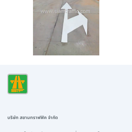
บริษัท สยามทราฟฟิค จำกัด