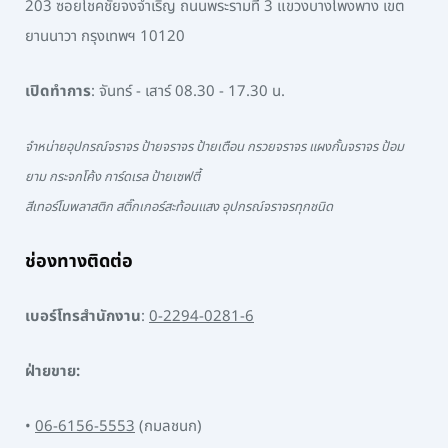
203 ซอยโชคชัยจงจำเริญ ถนนพระรามที่ 3 แขวงบางโพงพาง เขต
ยานนาวา กรุงเทพฯ 10120
เปิดทำการ
: จันทร์ - เสาร์ 08.30 - 17.30 น.
จำหน่ายอุปกรณ์จราจร ป้ายจราจร ป้ายเตือน กรวยจราจร แผงกั้นจราจร ป้อม
ยาม กระจกโค้ง การ์ดเรล ป้ายเซฟตี้
สีเทอร์โมพลาสติก สติ๊กเกอร์สะท้อนแสง อุปกรณ์จราจรทุกชนิด
ช่องทางติดต่อ
เบอร์โทรสำนักงาน
:
0-2294-0281-6
ฝ่ายขาย:
•
06-6156-5553
(กมลชนก)