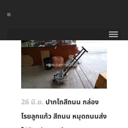
26 มิ.ย.
ปากไถสีถนน กล่อง
โรยลูกแก้ว สีถนน หมุดถนนส่ง