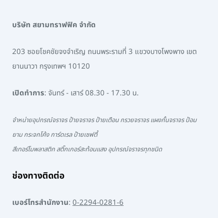
บริษัท สยามทราฟฟิค จำกัด
203 ซอยโชคชัยจงจำเริญ ถนนพระรามที่ 3 แขวงบางโพงพาง เขต
ยานนาวา กรุงเทพฯ 10120
เปิดทำการ
: จันทร์ - เสาร์ 08.30 - 17.30 น.
จำหน่ายอุปกรณ์จราจร ป้ายจราจร ป้ายเตือน กรวยจราจร แผงกั้นจราจร ป้อม
ยาม กระจกโค้ง การ์ดเรล ป้ายเซฟตี้
สีเทอร์โมพลาสติก สติ๊กเกอร์สะท้อนแสง อุปกรณ์จราจรทุกชนิด
ช่องทางติดต่อ
เบอร์โทรสำนักงาน
:
0-2294-0281-6