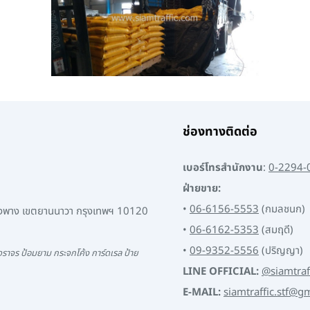
ช่องทางติดต่อ
เบอร์โทรสำนักงาน
:
0-2294-
ฝ่ายขาย:
•
06-6156-5553
(กมลชนก)
พงพาง เขตยานนาวา กรุงเทพฯ 10120
•
06-6162-5353
(สมฤดี)
•
09-9352-5556
(ปริญญา)
ราจร ป้อมยาม กระจกโค้ง การ์ดเรล ป้าย
LINE OFFICIAL:
@siamtraf
E-MAIL:
siamtraffic.stf@g