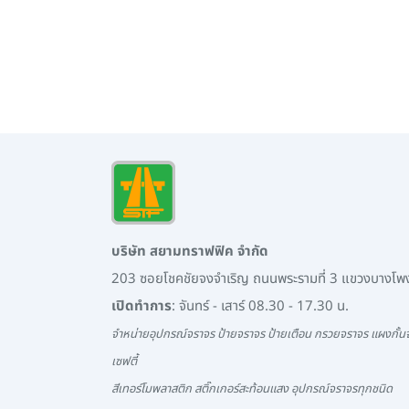
บริษัท สยามทราฟฟิค จำกัด
203 ซอยโชคชัยจงจำเริญ ถนนพระรามที่ 3 แขวงบางโ
เปิดทำการ
: จันทร์ - เสาร์ 08.30 - 17.30 น.
จำหน่ายอุปกรณ์จราจร ป้ายจราจร ป้ายเตือน กรวยจราจร แผงกั้นจ
เซฟตี้
สีเทอร์โมพลาสติก สติ๊กเกอร์สะท้อนแสง อุปกรณ์จราจรทุกชนิด