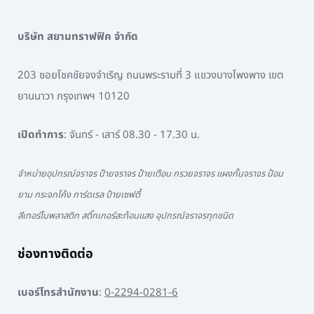
บริษัท สยามทราฟฟิค จำกัด
203 ซอยโชคชัยจงจำเริญ ถนนพระรามที่ 3 แขวงบางโพงพาง เขต
ยานนาวา กรุงเทพฯ 10120
เปิดทำการ
: จันทร์ - เสาร์ 08.30 - 17.30 น.
จำหน่ายอุปกรณ์จราจร ป้ายจราจร ป้ายเตือน กรวยจราจร แผงกั้นจราจร ป้อม
ยาม กระจกโค้ง การ์ดเรล ป้ายเซฟตี้
สีเทอร์โมพลาสติก สติ๊กเกอร์สะท้อนแสง อุปกรณ์จราจรทุกชนิด
ช่องทางติดต่อ
เบอร์โทรสำนักงาน
:
0-2294-0281-6