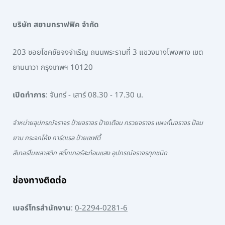
บริษัท สยามทราฟฟิค จำกัด
203 ซอยโชคชัยจงจำเริญ ถนนพระรามที่ 3 แขวงบางโพงพาง เขต
ยานนาวา กรุงเทพฯ 10120
เปิดทำการ
: จันทร์ - เสาร์ 08.30 - 17.30 น.
จำหน่ายอุปกรณ์จราจร ป้ายจราจร ป้ายเตือน กรวยจราจร แผงกั้นจราจร ป้อม
ยาม กระจกโค้ง การ์ดเรล ป้ายเซฟตี้
สีเทอร์โมพลาสติก สติ๊กเกอร์สะท้อนแสง อุปกรณ์จราจรทุกชนิด
ช่องทางติดต่อ
เบอร์โทรสำนักงาน
:
0-2294-0281-6