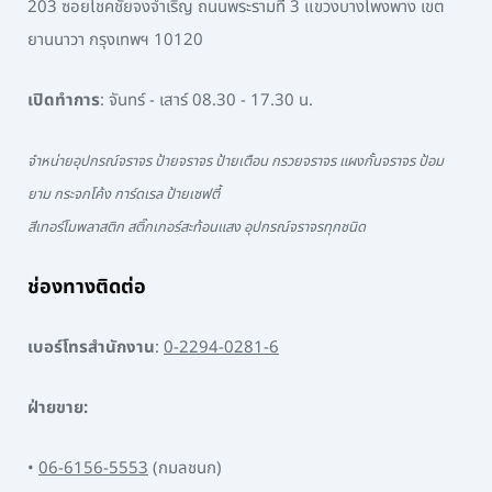
203 ซอยโชคชัยจงจำเริญ ถนนพระรามที่ 3 แขวงบางโพงพาง เขต
ยานนาวา กรุงเทพฯ 10120
เปิดทำการ
: จันทร์ - เสาร์ 08.30 - 17.30 น.
จำหน่ายอุปกรณ์จราจร ป้ายจราจร ป้ายเตือน กรวยจราจร แผงกั้นจราจร ป้อม
ยาม กระจกโค้ง การ์ดเรล ป้ายเซฟตี้
สีเทอร์โมพลาสติก สติ๊กเกอร์สะท้อนแสง อุปกรณ์จราจรทุกชนิด
ช่องทางติดต่อ
เบอร์โทรสำนักงาน
:
0-2294-0281-6
ฝ่ายขาย:
•
06-6156-5553
(กมลชนก)