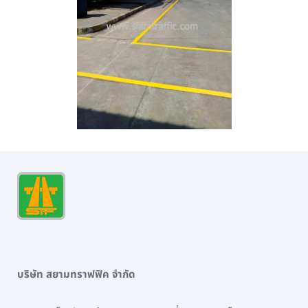
บริษัท สยามทราฟฟิค จำกัด