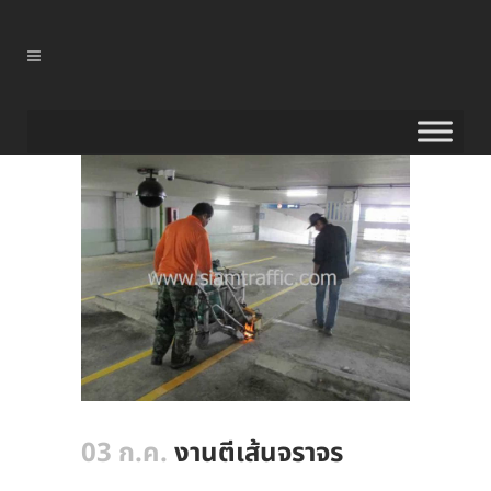
03 ก.ค.
งานตีเส้นจราจร