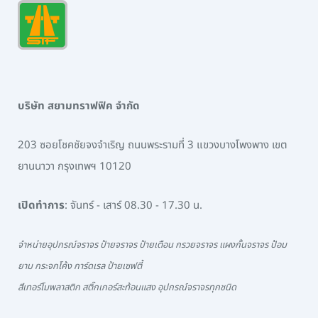
บริษัท สยามทราฟฟิค จำกัด
203 ซอยโชคชัยจงจำเริญ ถนนพระรามที่ 3 แขวงบางโพงพาง เขต
ยานนาวา กรุงเทพฯ 10120
เปิดทำการ
: จันทร์ - เสาร์ 08.30 - 17.30 น.
จำหน่ายอุปกรณ์จราจร ป้ายจราจร ป้ายเตือน กรวยจราจร แผงกั้นจราจร ป้อม
ยาม กระจกโค้ง การ์ดเรล ป้ายเซฟตี้
สีเทอร์โมพลาสติก สติ๊กเกอร์สะท้อนแสง อุปกรณ์จราจรทุกชนิด