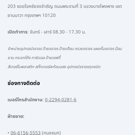
203 ซอยโชคชัยจงจำเริญ ถนนพระรามที่ 3 แขวงบางโพงพาง เขต
ยานนาวา กรุงเทพฯ 10120
เปิดทำการ
: จันทร์ - เสาร์ 08.30 - 17.30 น.
จำหน่ายอุปกรณ์จราจร ป้ายจราจร ป้ายเตือน กรวยจราจร แผงกั้นจราจร ป้อม
ยาม กระจกโค้ง การ์ดเรล ป้ายเซฟตี้
สีเทอร์โมพลาสติก สติ๊กเกอร์สะท้อนแสง อุปกรณ์จราจรทุกชนิด
ช่องทางติดต่อ
เบอร์โทรสำนักงาน
:
0-2294-0281-6
ฝ่ายขาย:
•
06-6156-5553
(กมลชนก)