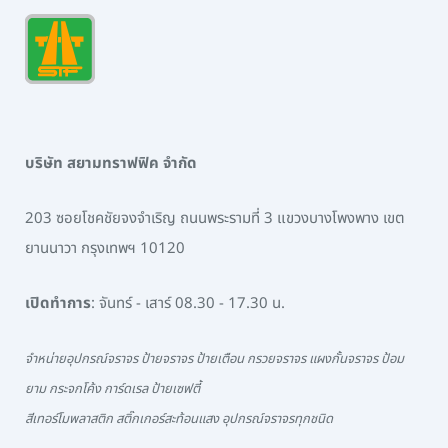
บริษัท สยามทราฟฟิค จำกัด
203 ซอยโชคชัยจงจำเริญ ถนนพระรามที่ 3 แขวงบางโพงพาง เขต
ยานนาวา กรุงเทพฯ 10120
เปิดทำการ
: จันทร์ - เสาร์ 08.30 - 17.30 น.
จำหน่ายอุปกรณ์จราจร ป้ายจราจร ป้ายเตือน กรวยจราจร แผงกั้นจราจร ป้อม
ยาม กระจกโค้ง การ์ดเรล ป้ายเซฟตี้
สีเทอร์โมพลาสติก สติ๊กเกอร์สะท้อนแสง อุปกรณ์จราจรทุกชนิด