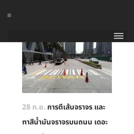
28 ก.ย.
การตีเส้นจราจร และ
ทาสีน้ำมันจราจรบนถนน เดอะ