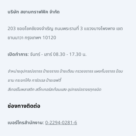
บริษัท สยามทราฟฟิค จำกัด
203 ซอยโชคชัยจงจำเริญ ถนนพระรามที่ 3 แขวงบางโพงพาง เขต
ยานนาวา กรุงเทพฯ 10120
เปิดทำการ
: จันทร์ - เสาร์ 08.30 - 17.30 น.
จำหน่ายอุปกรณ์จราจร ป้ายจราจร ป้ายเตือน กรวยจราจร แผงกั้นจราจร ป้อม
ยาม กระจกโค้ง การ์ดเรล ป้ายเซฟตี้
สีเทอร์โมพลาสติก สติ๊กเกอร์สะท้อนแสง อุปกรณ์จราจรทุกชนิด
ช่องทางติดต่อ
เบอร์โทรสำนักงาน
:
0-2294-0281-6