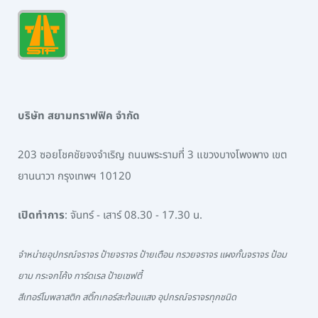
บริษัท สยามทราฟฟิค จำกัด
203 ซอยโชคชัยจงจำเริญ ถนนพระรามที่ 3 แขวงบางโพงพาง เขต
ยานนาวา กรุงเทพฯ 10120
เปิดทำการ
: จันทร์ - เสาร์ 08.30 - 17.30 น.
จำหน่ายอุปกรณ์จราจร ป้ายจราจร ป้ายเตือน กรวยจราจร แผงกั้นจราจร ป้อม
ยาม กระจกโค้ง การ์ดเรล ป้ายเซฟตี้
สีเทอร์โมพลาสติก สติ๊กเกอร์สะท้อนแสง อุปกรณ์จราจรทุกชนิด