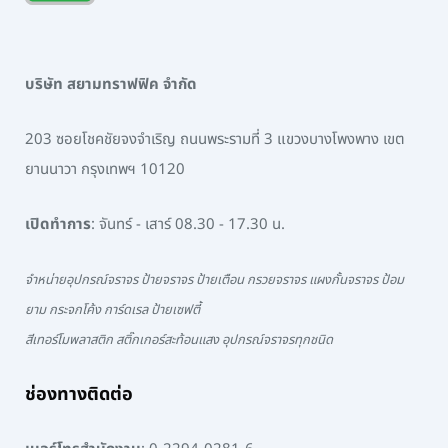
บริษัท สยามทราฟฟิค จำกัด
203 ซอยโชคชัยจงจำเริญ ถนนพระรามที่ 3 แขวงบางโพงพาง เขต
ยานนาวา กรุงเทพฯ 10120
เปิดทำการ
: จันทร์ - เสาร์ 08.30 - 17.30 น.
จำหน่ายอุปกรณ์จราจร ป้ายจราจร ป้ายเตือน กรวยจราจร แผงกั้นจราจร ป้อม
ยาม กระจกโค้ง การ์ดเรล ป้ายเซฟตี้
สีเทอร์โมพลาสติก สติ๊กเกอร์สะท้อนแสง อุปกรณ์จราจรทุกชนิด
ช่องทางติดต่อ