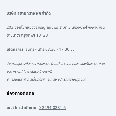
บริษัท สยามทราฟฟิค จำกัด
203 ซอยโชคชัยจงจำเริญ ถนนพระรามที่ 3 แขวงบางโพงพาง เขต
ยานนาวา กรุงเทพฯ 10120
เปิดทำการ
: จันทร์ - เสาร์ 08.30 - 17.30 น.
จำหน่ายอุปกรณ์จราจร ป้ายจราจร ป้ายเตือน กรวยจราจร แผงกั้นจราจร ป้อม
ยาม กระจกโค้ง การ์ดเรล ป้ายเซฟตี้
สีเทอร์โมพลาสติก สติ๊กเกอร์สะท้อนแสง อุปกรณ์จราจรทุกชนิด
ช่องทางติดต่อ
เบอร์โทรสำนักงาน
:
0-2294-0281-6