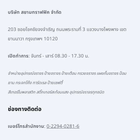
บริษัท สยามทราฟฟิค จำกัด
203 ซอยโชคชัยจงจำเริญ ถนนพระรามที่ 3 แขวงบางโพงพาง เขต
ยานนาวา กรุงเทพฯ 10120
เปิดทำการ
: จันทร์ - เสาร์ 08.30 - 17.30 น.
จำหน่ายอุปกรณ์จราจร ป้ายจราจร ป้ายเตือน กรวยจราจร แผงกั้นจราจร ป้อม
ยาม กระจกโค้ง การ์ดเรล ป้ายเซฟตี้
สีเทอร์โมพลาสติก สติ๊กเกอร์สะท้อนแสง อุปกรณ์จราจรทุกชนิด
ช่องทางติดต่อ
เบอร์โทรสำนักงาน
:
0-2294-0281-6