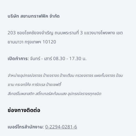
บริษัท สยามทราฟฟิค จำกัด
203 ซอยโชคชัยจงจำเริญ ถนนพระรามที่ 3 แขวงบางโพงพาง เขต
ยานนาวา กรุงเทพฯ 10120
เปิดทำการ
: จันทร์ - เสาร์ 08.30 - 17.30 น.
จำหน่ายอุปกรณ์จราจร ป้ายจราจร ป้ายเตือน กรวยจราจร แผงกั้นจราจร ป้อม
ยาม กระจกโค้ง การ์ดเรล ป้ายเซฟตี้
สีเทอร์โมพลาสติก สติ๊กเกอร์สะท้อนแสง อุปกรณ์จราจรทุกชนิด
ช่องทางติดต่อ
เบอร์โทรสำนักงาน
:
0-2294-0281-6