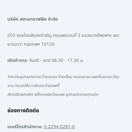
บริษัท สยามทราฟฟิค จำกัด
203 ซอยโชคชัยจงจำเริญ ถนนพระรามที่ 3 แขวงบางโพงพาง เขต
ยานนาวา กรุงเทพฯ 10120
เปิดทำการ
: จันทร์ - เสาร์ 08.30 - 17.30 น.
จำหน่ายอุปกรณ์จราจร ป้ายจราจร ป้ายเตือน กรวยจราจร แผงกั้นจราจร ป้อม
ยาม กระจกโค้ง การ์ดเรล ป้ายเซฟตี้
สีเทอร์โมพลาสติก สติ๊กเกอร์สะท้อนแสง อุปกรณ์จราจรทุกชนิด
ช่องทางติดต่อ
เบอร์โทรสำนักงาน
:
0-2294-0281-6