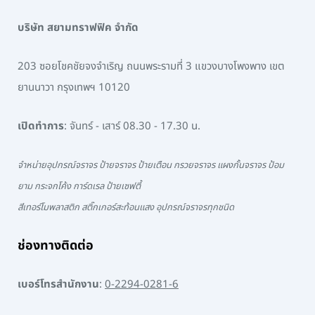
บริษัท สยามทราฟฟิค จำกัด
203 ซอยโชคชัยจงจำเริญ ถนนพระรามที่ 3 แขวงบางโพงพาง เขต
ยานนาวา กรุงเทพฯ 10120
เปิดทำการ
: จันทร์ - เสาร์ 08.30 - 17.30 น.
จำหน่ายอุปกรณ์จราจร ป้ายจราจร ป้ายเตือน กรวยจราจร แผงกั้นจราจร ป้อม
ยาม กระจกโค้ง การ์ดเรล ป้ายเซฟตี้
สีเทอร์โมพลาสติก สติ๊กเกอร์สะท้อนแสง อุปกรณ์จราจรทุกชนิด
ช่องทางติดต่อ
เบอร์โทรสำนักงาน
:
0-2294-0281-6