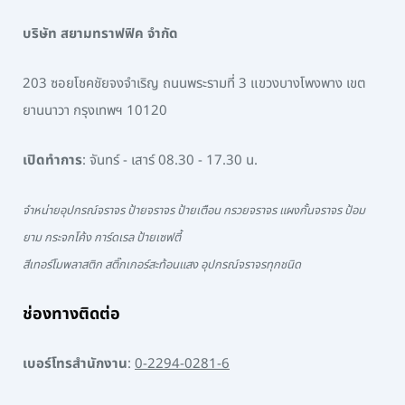
บริษัท สยามทราฟฟิค จำกัด
203 ซอยโชคชัยจงจำเริญ ถนนพระรามที่ 3 แขวงบางโพงพาง เขต
ยานนาวา กรุงเทพฯ 10120
เปิดทำการ
: จันทร์ - เสาร์ 08.30 - 17.30 น.
จำหน่ายอุปกรณ์จราจร ป้ายจราจร ป้ายเตือน กรวยจราจร แผงกั้นจราจร ป้อม
ยาม กระจกโค้ง การ์ดเรล ป้ายเซฟตี้
สีเทอร์โมพลาสติก สติ๊กเกอร์สะท้อนแสง อุปกรณ์จราจรทุกชนิด
ช่องทางติดต่อ
เบอร์โทรสำนักงาน
:
0-2294-0281-6