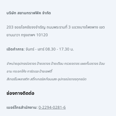
บริษัท สยามทราฟฟิค จำกัด
203 ซอยโชคชัยจงจำเริญ ถนนพระรามที่ 3 แขวงบางโพงพาง เขต
ยานนาวา กรุงเทพฯ 10120
เปิดทำการ
: จันทร์ - เสาร์ 08.30 - 17.30 น.
จำหน่ายอุปกรณ์จราจร ป้ายจราจร ป้ายเตือน กรวยจราจร แผงกั้นจราจร ป้อม
ยาม กระจกโค้ง การ์ดเรล ป้ายเซฟตี้
สีเทอร์โมพลาสติก สติ๊กเกอร์สะท้อนแสง อุปกรณ์จราจรทุกชนิด
ช่องทางติดต่อ
เบอร์โทรสำนักงาน
:
0-2294-0281-6