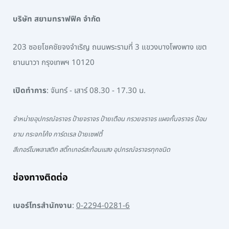
บริษัท สยามทราฟฟิค จำกัด
203 ซอยโชคชัยจงจำเริญ ถนนพระรามที่ 3 แขวงบางโพงพาง เขต
ยานนาวา กรุงเทพฯ 10120
เปิดทำการ
: จันทร์ - เสาร์ 08.30 - 17.30 น.
จำหน่ายอุปกรณ์จราจร ป้ายจราจร ป้ายเตือน กรวยจราจร แผงกั้นจราจร ป้อม
ยาม กระจกโค้ง การ์ดเรล ป้ายเซฟตี้
สีเทอร์โมพลาสติก สติ๊กเกอร์สะท้อนแสง อุปกรณ์จราจรทุกชนิด
ช่องทางติดต่อ
เบอร์โทรสำนักงาน
:
0-2294-0281-6