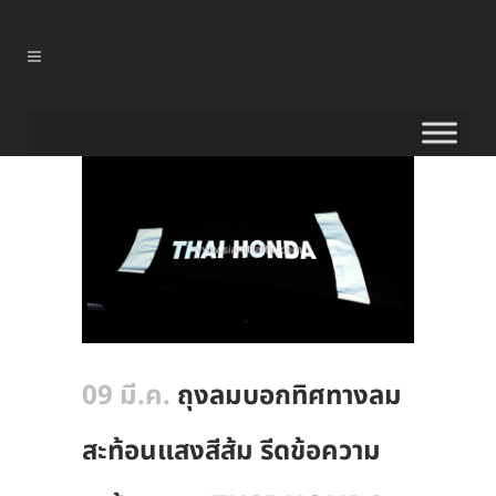
09 มี.ค.
ถุงลมบอกทิศทางลม
สะท้อนแสงสีส้ม รีดข้อความ