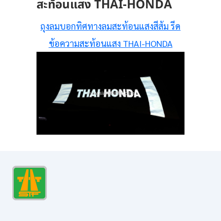
สะท้อนแสง THAI-HONDA
ถุงลมบอกทิศทางลมสะท้อนแสงสีส้ม รีด
ข้อความสะท้อนแสง THAI-HONDA