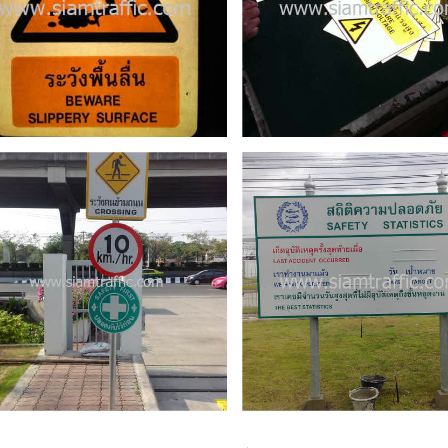
ป้ายสถิติความ
ปลอดภัย เจ๊บเซ่น
แอนด์ เจ๊สเซ่น นิว
ทริไลท์ (ที)
Date
23 เมษายน 2014