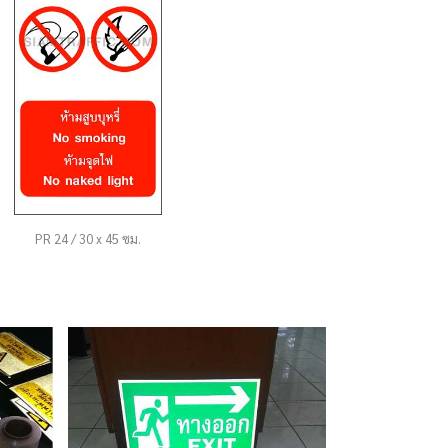
ย
ง
IT
PR 24 / 30 x 45 ซม.
า”
ซม.
015