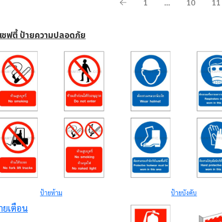
1
…
10
11
ยเซฟตี้ ป้ายความปลอดภัย
ป้ายห้าม
ป้ายบังคับ