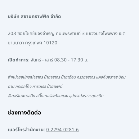
บริษัท สยามทราฟฟิค จำกัด
203 ซอยโชคชัยจงจำเริญ ถนนพระรามที่ 3 แขวงบางโพงพาง เขต
ยานนาวา กรุงเทพฯ 10120
เปิดทำการ
: จันทร์ - เสาร์ 08.30 - 17.30 น.
จำหน่ายอุปกรณ์จราจร ป้ายจราจร ป้ายเตือน กรวยจราจร แผงกั้นจราจร ป้อม
ยาม กระจกโค้ง การ์ดเรล ป้ายเซฟตี้
สีเทอร์โมพลาสติก สติ๊กเกอร์สะท้อนแสง อุปกรณ์จราจรทุกชนิด
ช่องทางติดต่อ
เบอร์โทรสำนักงาน
:
0-2294-0281-6