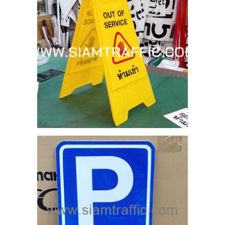
ย
สูบ
าม
5
ัย
หตุ