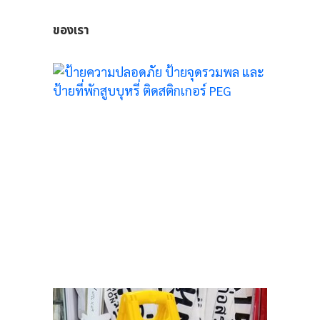
ของเรา
25
สี
OUT
5