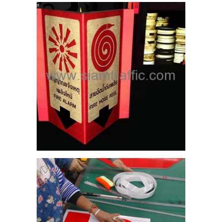
ห้าม
าย
ขวา
5