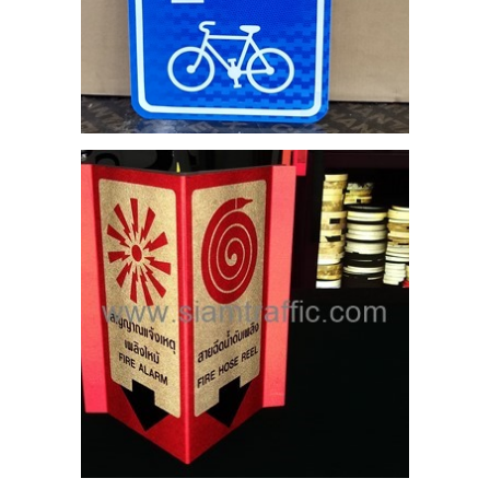
ำดับ
25
ND
EL
S
25