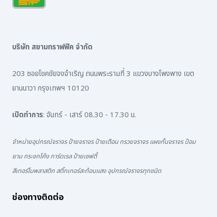
บริษัท สยามทราฟฟิค จำกัด
203 ซอยโชคชัยจงจำเริญ ถนนพระรามที่ 3 แขวงบางโพงพาง เขต
ยานนาวา กรุงเทพฯ 10120
เปิดทำการ
: จันทร์ - เสาร์ 08.30 - 17.30 น.
จำหน่ายอุปกรณ์จราจร ป้ายจราจร ป้ายเตือน กรวยจราจร แผงกั้นจราจร ป้อม
ยาม กระจกโค้ง การ์ดเรล ป้ายเซฟตี้
สีเทอร์โมพลาสติก สติ๊กเกอร์สะท้อนแสง อุปกรณ์จราจรทุกชนิด
ช่องทางติดต่อ