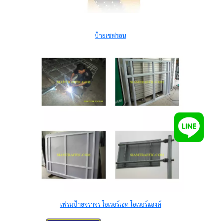
ป้ายเชฟรอน
เฟรมป้ายจราจร โอเวอร์เฮด โอเวอร์แฮงค์