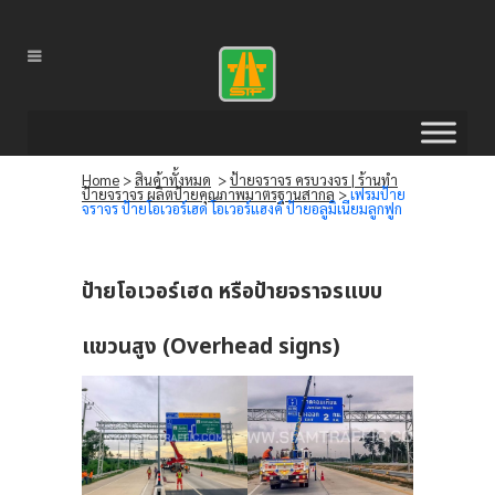
Home
>
สินค้าทั้งหมด
>
ป้ายจราจร ครบวงจร | ร้านทำ
ป้ายจราจร ผลิตป้ายคุณภาพมาตรฐานสากล
>
เฟรมป้าย
จราจร ป้ายโอเวอร์เฮด โอเวอร์แฮงค์ ป้ายอลูมิเนียมลูกฟูก
ป้ายโอเวอร์เฮด หรือป้ายจราจรแบบ
แขวนสูง (Overhead signs)