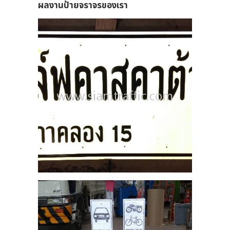
ผลงานป้ายจราจรของเรา
7
ยาน
านอา
ี
7