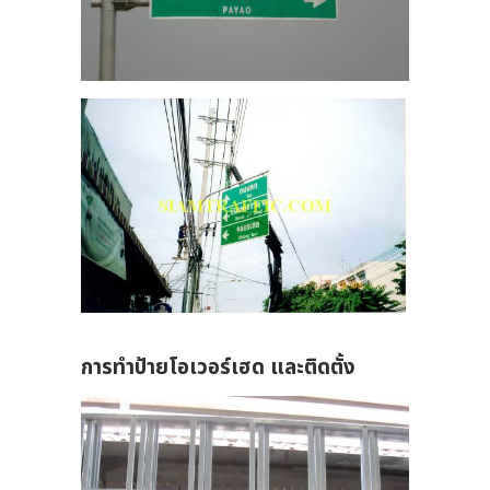
การทำป้ายโอเวอร์เฮด และติดตั้ง