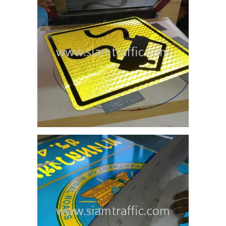
ือน
ลวง
17