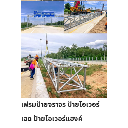
เฟรมป้ายจราจร ป้ายโอเวอร์
เฮด ป้ายโอเวอร์แฮงค์