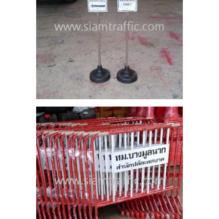
บ B
าว 1
นาก
7
าง
 60
 2