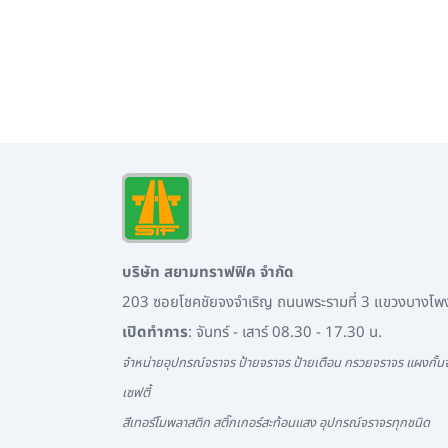
บริษัท สยามทราฟฟิค จำกัด
203 ซอยโชคชัยจงจำเริญ ถนนพระรามที่ 3 แขวงบางโ
เปิดทำการ
: จันทร์ - เสาร์ 08.30 - 17.30 น.
จำหน่ายอุปกรณ์จราจร ป้ายจราจร ป้ายเตือน กรวยจราจร แผงกั้นจ
เซฟตี้
สีเทอร์โมพลาสติก สติ๊กเกอร์สะท้อนแสง อุปกรณ์จราจรทุกชนิด