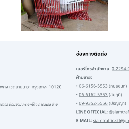
ช่องทางติดต่อ
เบอร์โทรสำนักงาน
:
0-2294-
ฝ่ายขาย:
•
06-6156-5553
(กมลชนก)
พงพาง เขตยานนาวา กรุงเทพฯ 10120
•
06-6162-5353
(สมฤดี)
•
09-9352-5556
(ปริญญา)
ราจร ป้อมยาม กระจกโค้ง การ์ดเรล ป้าย
LINE OFFICIAL:
@siamtraf
E-MAIL:
siamtraffic.stf@g