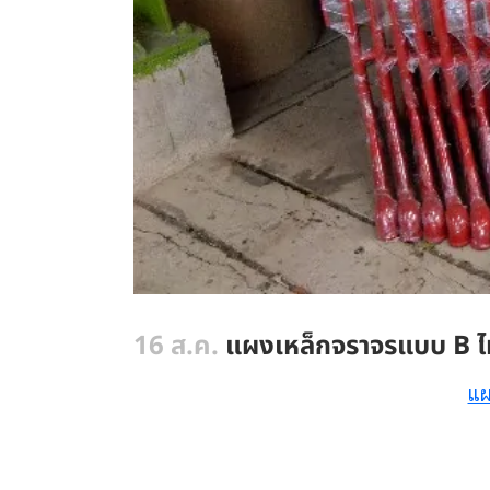
16 ส.ค.
แผงเหล็กจราจรแบบ B ไม
แผ