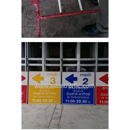
ี่
RE
บ
ท
เตท