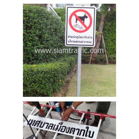
ย
ใบ
บาล