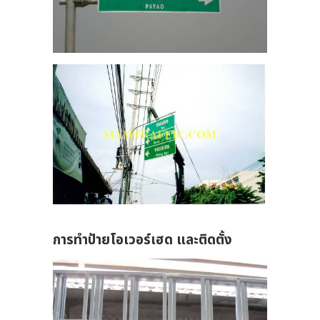
การทำป้ายโอเวอร์เฮด และติดตั้ง