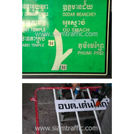
5
เด่น
ร
5
ทาง