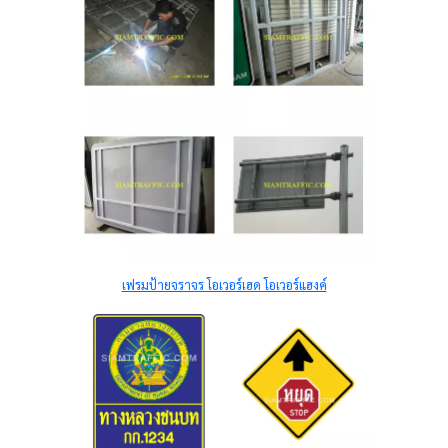
เฟรมป้ายจราจร โอเวอร์เฮด โอเวอร์แฮงค์