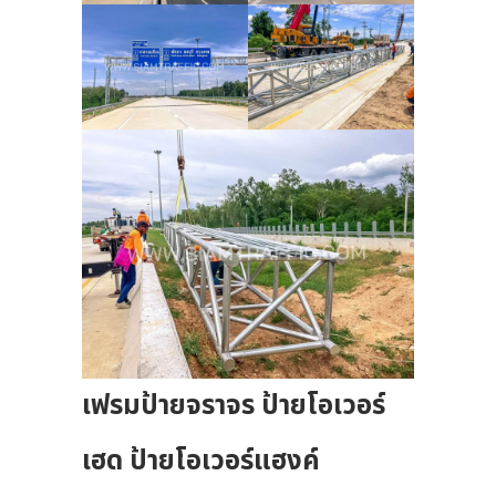
เฟรมป้ายจราจร ป้ายโอเวอร์
เฮด ป้ายโอเวอร์แฮงค์