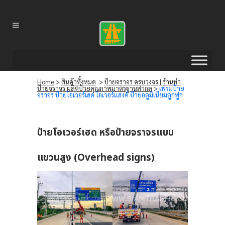
Home
>
สินค้าทั้งหมด
>
ป้ายจราจร ครบวงจร | ร้านทำ
ป้ายจราจร ผลิตป้ายคุณภาพมาตรฐานสากล
>
เฟรมป้าย
จราจร ป้ายโอเวอร์เฮด โอเวอร์แฮงค์ ป้ายอลูมิเนียมลูกฟูก
ป้ายโอเวอร์เฮด หรือป้ายจราจรแบบ
แขวนสูง (Overhead signs)