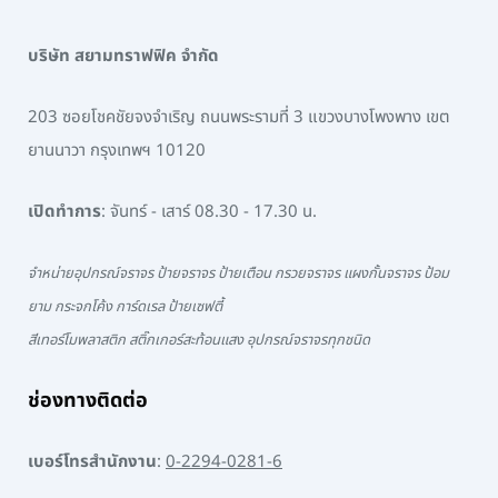
บริษัท สยามทราฟฟิค จำกัด
203 ซอยโชคชัยจงจำเริญ ถนนพระรามที่ 3 แขวงบางโพงพาง เขต
ยานนาวา กรุงเทพฯ 10120
เปิดทำการ
: จันทร์ - เสาร์ 08.30 - 17.30 น.
จำหน่ายอุปกรณ์จราจร ป้ายจราจร ป้ายเตือน กรวยจราจร แผงกั้นจราจร ป้อม
ยาม กระจกโค้ง การ์ดเรล ป้ายเซฟตี้
สีเทอร์โมพลาสติก สติ๊กเกอร์สะท้อนแสง อุปกรณ์จราจรทุกชนิด
ช่องทางติดต่อ
เบอร์โทรสำนักงาน
:
0-2294-0281-6