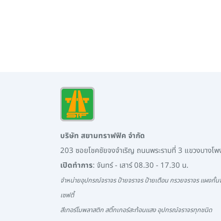
บริษัท สยามทราฟฟิค จำกัด
203 ซอยโชคชัยจงจำเริญ ถนนพระรามที่ 3 แขวงบางโ
เปิดทำการ
: จันทร์ - เสาร์ 08.30 - 17.30 น.
จำหน่ายอุปกรณ์จราจร ป้ายจราจร ป้ายเตือน กรวยจราจร แผงกั้นจ
เซฟตี้
สีเทอร์โมพลาสติก สติ๊กเกอร์สะท้อนแสง อุปกรณ์จราจรทุกชนิด