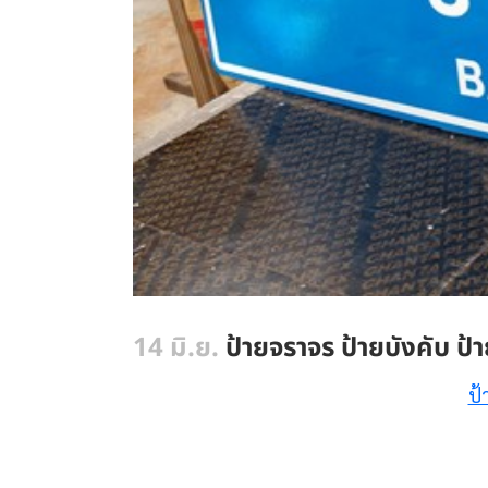
14 มิ.ย.
ป้ายจราจร ป้ายบังคับ ป
ป้