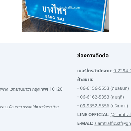
ช่องทางติดต่อ
เบอร์โทรสำนักงาน
:
0-2294-
ฝ่ายขาย:
•
06-6156-5553
(กมลชนก)
พงพาง เขตยานนาวา กรุงเทพฯ 10120
•
06-6162-5353
(สมฤดี)
•
09-9352-5556
(ปริญญา)
ราจร ป้อมยาม กระจกโค้ง การ์ดเรล ป้าย
LINE OFFICIAL:
@siamtraf
E-MAIL:
siamtraffic.stf@g