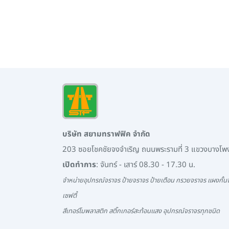
บริษัท สยามทราฟฟิค จำกัด
203 ซอยโชคชัยจงจำเริญ ถนนพระรามที่ 3 แขวงบางโ
เปิดทำการ
: จันทร์ - เสาร์ 08.30 - 17.30 น.
จำหน่ายอุปกรณ์จราจร ป้ายจราจร ป้ายเตือน กรวยจราจร แผงกั้นจ
เซฟตี้
สีเทอร์โมพลาสติก สติ๊กเกอร์สะท้อนแสง อุปกรณ์จราจรทุกชนิด