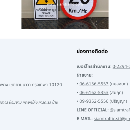
ช่องทางติดต่อ
เบอร์โทรสำนักงาน
:
0-2294-
ฝ่ายขาย:
•
06-6156-5553
(กมลชนก)
พงพาง เขตยานนาวา กรุงเทพฯ 10120
•
06-6162-5353
(สมฤดี)
•
09-9352-5556
(ปริญญา)
ราจร ป้อมยาม กระจกโค้ง การ์ดเรล ป้าย
LINE OFFICIAL:
@siamtraf
E-MAIL:
siamtraffic.stf@g