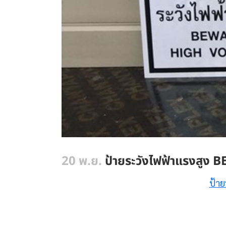
20 พ.ย.
ป้ายระวังไฟฟ้าแรงสูง
ป้าย