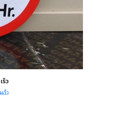
ร็ว
มเร็ว