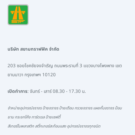
บริษัท สยามทราฟฟิค จำกัด
203 ซอยโชคชัยจงจำเริญ ถนนพระรามที่ 3 แขวงบางโพงพาง เขต
ยานนาวา กรุงเทพฯ 10120
เปิดทำการ
: จันทร์ - เสาร์ 08.30 - 17.30 น.
จำหน่ายอุปกรณ์จราจร ป้ายจราจร ป้ายเตือน กรวยจราจร แผงกั้นจราจร ป้อม
ยาม กระจกโค้ง การ์ดเรล ป้ายเซฟตี้
สีเทอร์โมพลาสติก สติ๊กเกอร์สะท้อนแสง อุปกรณ์จราจรทุกชนิด