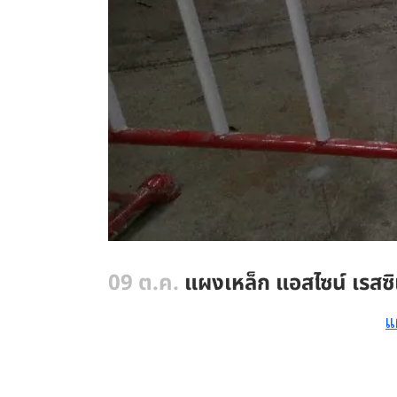
09 ต.ค.
แผงเหล็ก แอสไซน์ เรสซ
แ