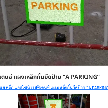
ิเดนซ์ แผงเหล็กกั้นยึดป้าย “A PARKING”
ผงเหล็ก แอสไซน์ เรสซิเดนซ์ แผงเหล็กกั้นยึดป้าย “A PARKIN