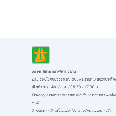
บริษัท สยามทราฟฟิค จำกัด
203 ซอยโชคชัยจงจำเริญ ถนนพระรามที่ 3 แขวงบางโ
เปิดทำการ
: จันทร์ - เสาร์ 08.30 - 17.30 น.
จำหน่ายอุปกรณ์จราจร ป้ายจราจร ป้ายเตือน กรวยจราจร แผงกั้นจ
เซฟตี้
สีเทอร์โมพลาสติก สติ๊กเกอร์สะท้อนแสง อุปกรณ์จราจรทุกชนิด