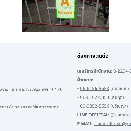
ช่องทางติดต่อ
เบอร์โทรสำนักงาน
:
0-2294-
ฝ่ายขาย:
•
06-6156-5553
(กมลชนก)
พงพาง เขตยานนาวา กรุงเทพฯ 10120
•
06-6162-5353
(สมฤดี)
•
09-9352-5556
(ปริญญา)
ราจร ป้อมยาม กระจกโค้ง การ์ดเรล ป้าย
LINE OFFICIAL:
@siamtraf
E-MAIL:
siamtraffic.stf@g