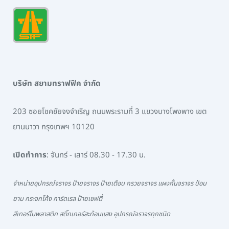
บริษัท สยามทราฟฟิค จำกัด
203 ซอยโชคชัยจงจำเริญ ถนนพระรามที่ 3 แขวงบางโพงพาง เขต
ยานนาวา กรุงเทพฯ 10120
เปิดทำการ
: จันทร์ - เสาร์ 08.30 - 17.30 น.
จำหน่ายอุปกรณ์จราจร ป้ายจราจร ป้ายเตือน กรวยจราจร แผงกั้นจราจร ป้อม
ยาม กระจกโค้ง การ์ดเรล ป้ายเซฟตี้
สีเทอร์โมพลาสติก สติ๊กเกอร์สะท้อนแสง อุปกรณ์จราจรทุกชนิด