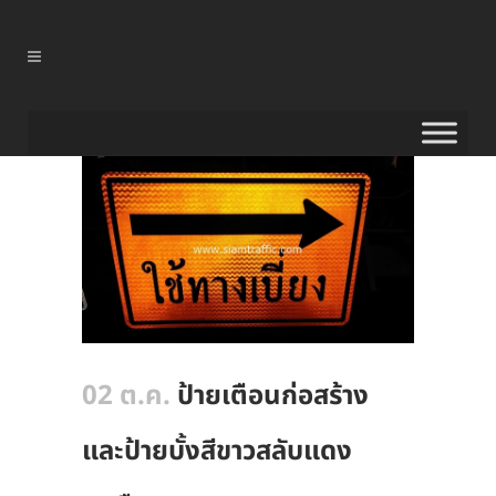
02 ต.ค.
ป้ายเตือนก่อสร้าง
และป้ายบั้งสีขาวสลับแดง