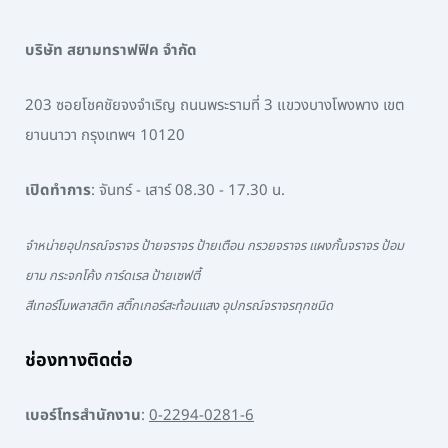
บริษัท สยามทราฟฟิค จำกัด
203 ซอยโชคชัยจงจำเริญ ถนนพระรามที่ 3 แขวงบางโพงพาง เขต
ยานนาวา กรุงเทพฯ 10120
เปิดทำการ
: จันทร์ - เสาร์ 08.30 - 17.30 น.
จำหน่ายอุปกรณ์จราจร ป้ายจราจร ป้ายเตือน กรวยจราจร แผงกั้นจราจร ป้อม
ยาม กระจกโค้ง การ์ดเรล ป้ายเซฟตี้
สีเทอร์โมพลาสติก สติ๊กเกอร์สะท้อนแสง อุปกรณ์จราจรทุกชนิด
ช่องทางติดต่อ
เบอร์โทรสำนักงาน
:
0-2294-0281-6